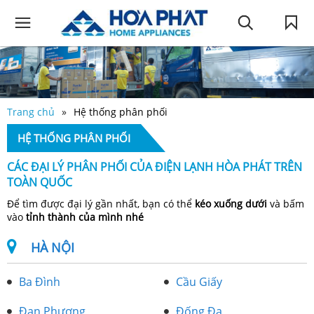
Trang chủ
Hệ thống phân phối
HỆ THỐNG PHÂN PHỐI
CÁC ĐẠI LÝ PHÂN PHỐI CỦA ĐIỆN LẠNH HÒA PHÁT TRÊN
TOÀN QUỐC
Để tìm được đại lý gần nhất, bạn có thể
kéo xuống dưới
và bấm
vào
tỉnh thành của mình nhé
HÀ NỘI
Ba Đình
Cầu Giấy
Đan Phượng
Đống Đa