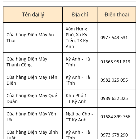
Tên đại lý
Địa chỉ
Điện thoại
Xóm Hưng
Cửa hàng Điện Máy An
Phú, Xã Kỳ
0977 543 531
Thái
Tiến, TX Kỳ
Anh
Cửa hàng Điện Máy
Kỳ Anh - Hà
01665 951 819
Thành Công
Tĩnh
Cửa hàng Điện Máy Tiến
Kỳ Anh - Hà
0982 025 055
Điển
Tĩnh
Cửa hàng Điện Máy Quế
Khu Phố 1 -
0989 632 325
Duẫn
TT Kỳ Anh
Cửa hàng Điện Máy Yến
Ngã ba Chợ -
01684 899 766
Lộc
TT Kỳ Anh
Cửa hàng Điện Máy Bình
Kỳ Anh - Hà
0973 678 290
Luật
Tĩnh