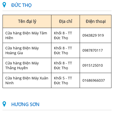
ĐỨC THỌ
Tên đại lý
Địa chỉ
Điện thoại
Cửa hàng Điện Máy Tâm
Khối 8 - TT
0943829 919
Hiền
Đức Thọ
Cửa hàng Điện Máy
Khối 8 - TT
0987870117
Hoàng Gia
Đức Thọ
Cửa hàng Điện Máy
Khối 8 - TT
0915125010
Thắng Huyền
Đức Thọ
Cửa hàng Điện Máy Xuân
Khối 5 - TT
01686966037
Ninh
Đức Thọ
HƯƠNG SƠN