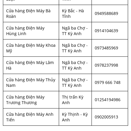
Cửa hàng Điện Máy Bà
Kỳ Bắc - Hà
0949588689
Roàn
Tĩnh
Cửa hàng Điện Máy
Ngã ba Chợ -
0914104639
Hùng Linh
TT Kỳ Anh
Cửa hàng Điện Máy Khoa
Ngã ba Chợ -
0973485969
Mỹ
TT Kỳ Anh
Cửa hàng Điện Máy Lâm
Ngã ba Chợ -
0978237998
Hà
TT Kỳ Anh
Cửa hàng Điện Máy Thủy
Ngã ba Chợ -
0979 666 748
Nam
TT Kỳ Anh
Cửa hàng Điện Máy
Thị trấn Kỳ
01254194986
Trương Thương
Anh
Cửa hàng Điện Máy Anh
Kỳ Thịnh - Kỳ
0902005913
Tiến
Anh