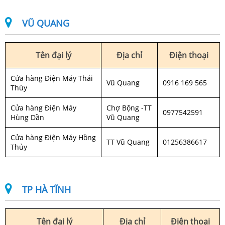
VŨ QUANG
Tên đại lý
Địa chỉ
Điện thoại
Cửa hàng Điện Máy Thái
Vũ Quang
0916 169 565
Thùy
Cửa hàng Điện Máy
Chợ Bộng -TT
0977542591
Hùng Dần
Vũ Quang
Cửa hàng Điện Máy Hồng
TT Vũ Quang
01256386617
Thủy
TP HÀ TĨNH
Tên đại lý
Địa chỉ
Điện thoại