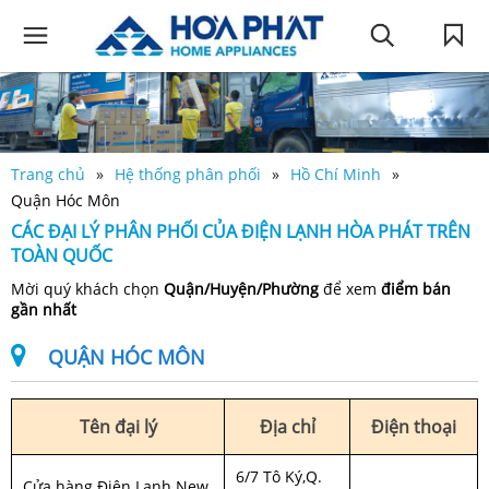
Trang chủ
Hệ thống phân phối
Hồ Chí Minh
Quận Hóc Môn
CÁC ĐẠI LÝ PHÂN PHỐI CỦA ĐIỆN LẠNH HÒA PHÁT TRÊN
TOÀN QUỐC
Mời quý khách chọn
Quận/Huyện/Phường
để xem
điểm bán
gần nhất
QUẬN HÓC MÔN
Tên đại lý
Địa chỉ
Điện thoại
6/7 Tô Ký,Q.
Cửa hàng Điện Lạnh New