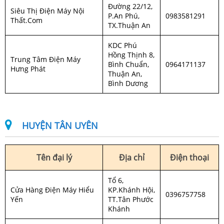
Đường 22/12,
Siêu Thị Điện Máy Nội
P.An Phú,
0983581291
Thất.Com
TX.Thuận An
KDC Phú
Hồng Thịnh 8,
Trung Tâm Điện Máy
Bình Chuẩn,
0964171137
Hưng Phát
Thuận An,
Bình Dương
HUYỆN TÂN UYÊN
Tên đại lý
Địa chỉ
Điện thoại
Tổ 6,
Cửa Hàng Điện Máy Hiểu
KP.Khánh Hội,
0396757758
Yến
TT.Tân Phước
Khánh